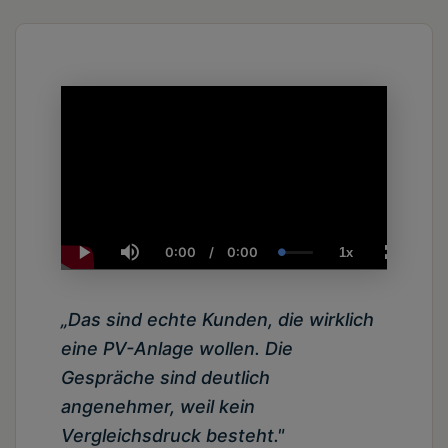
0:00
/
0:00
1x
Current
Duration
Loaded
:
Play
Mute
Playback
Fullscre
Time
0.00%
Rate
„Das sind echte Kunden, die wirklich
eine PV-Anlage wollen. Die
Gespräche sind deutlich
angenehmer, weil kein
Vergleichsdruck besteht."